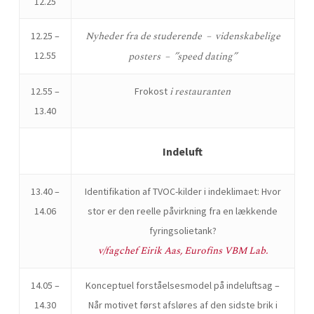
12.25
Nyheder fra de studerende – videnskabelige
12.25 –
12.55
posters – ”speed dating”
i restauranten
12.55 –
Frokost
13.40
Indeluft
13.40 –
Identifikation af TVOC-kilder i indeklimaet: Hvor
14.06
stor er den reelle påvirkning fra en lækkende
fyringsolietank?
v/fagchef Eirik Aas, Eurofins VBM Lab.
14.05 –
Konceptuel forståelsesmodel på indeluftsag –
14.30
Når motivet først afsløres af den sidste brik i