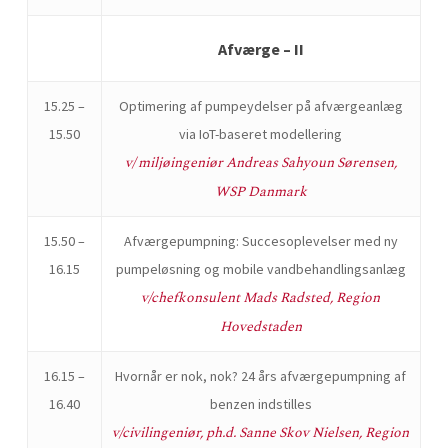
Afværge – II
15.25 –
Optimering af pumpeydelser på afværgeanlæg
15.50
via IoT-baseret modellering
v/ miljøingeniør Andreas Sahyoun Sørensen,
WSP Danmark
15.50 –
Afværgepumpning: Succesoplevelser med ny
16.15
pumpeløsning og mobile vandbehandlingsanlæg
v/chefkonsulent Mads Radsted, Region
Hovedstaden
16.15 –
Hvornår er nok, nok? 24 års afværgepumpning af
16.40
benzen indstilles
v/civilingeniør, ph.d. Sanne Skov Nielsen, Region