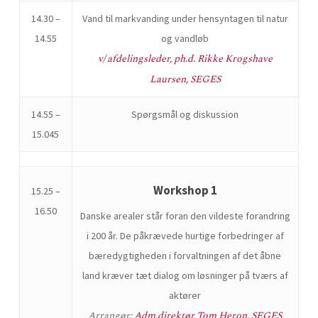
14.30 –
Vand til markvanding under hensyntagen til natur
14.55
og vandløb
v/ afdelingsleder, ph.d. Rikke Krogshave
Laursen, SEGES
14.55 –
Spørgsmål og diskussion
15.045
Workshop 1
15.25 –
16.50
Danske arealer står foran den vildeste forandring
i 200 år. De påkrævede hurtige forbedringer af
bæredygtigheden i forvaltningen af det åbne
land kræver tæt dialog om løsninger på tværs af
aktører
Arrangør:
Adm.direktør Tom Heron, SEGES