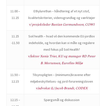
11.00 –
Ethylurethan – håndtering af et nyt stof,
11.25
kvalitetskriterier, vidensgrundlag og værktøjer
v/ projektleder Bastian Germundsson, COWI
11.25
Soil health – hvad vil den kommende EU-jordlov
-11.50
indeholde, og hvordan kan vi måle og regulere
med fokus på Soil Health?
v/lektor Xenia Trier, KU og manager RD Peter
B. Mortensen, Eurofins Miljø
11.50 –
Tilsynspligten – (minimums)kravene efter
12.15
miljøbeskyttelses- og jord-forureningsloven
v/advokat (L) Jacob Brandt, CODEX
12.15 –
Spørgsmål og diskussion