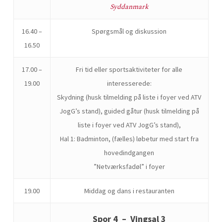
Syddanmark
16.40 –
Spørgsmål og diskussion
16.50
17.00 –
Fri tid eller sportsaktiviteter for alle
19.00
interesserede:
Skydning (husk tilmelding på liste i foyer ved ATV
JogG’s stand), guided gåtur (husk tilmelding på
liste i foyer ved ATV JogG’s stand),
Hal 1: Badminton, (fælles) løbetur med start fra
hovedindgangen
”Netværksfadøl” i foyer
19.00
Middag og dans i restauranten
Spor 4 – Vingsal 3