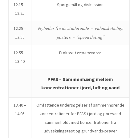
12.15 –
Spørgsmål og diskussion
12.25
Nyheder fra de studerende – videnskabelige
12.25 –
12.55
posters – ”speed dating”
i restauranten
12.55 –
Frokost
13.40
PFAS – Sammenhæng mellem
koncentrationer i jord, luft og vand
13.40 –
Omfattende undersøgelser af sammenhørende
14.05
koncentrationer for PFAS i jord og porevand
sammenholdt med koncentrationer fra
udvaskningstest og grundvands-prøver