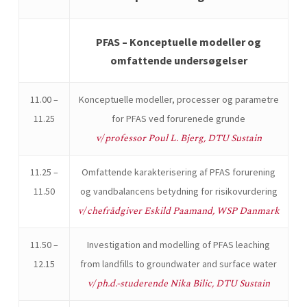
PFAS – Konceptuelle modeller og
omfattende undersøgelser
11.00 –
Konceptuelle modeller, processer og parametre
11.25
for PFAS ved forurenede grunde
v/ professor Poul L. Bjerg, DTU Sustain
11.25 –
Omfattende karakterisering af PFAS forurening
11.50
og vandbalancens betydning for risikovurdering
v/ chefrådgiver Eskild Paamand, WSP Danmark
11.50 –
Investigation and modelling of PFAS leaching
12.15
from landfills to groundwater and surface water
v/ ph.d.-studerende Nika Bilic, DTU Sustain