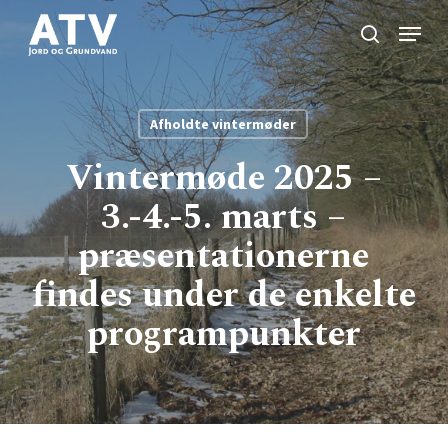
Skip
Menu
to
search
Close
main
Menu
content
Afholdte vintermøder
Vintermøde 2025 –
3.-4.-5. marts –
præsentationerne
findes under de enkelte
programpunkter