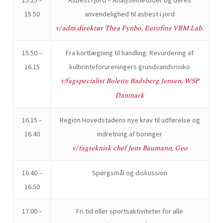
15.25 –
Asbest i jord – Analysemetoder og deres
15.50
anvendelighed til asbest i jord
v/ adm.direktør Thea Fynbo, Eurofins VBM Lab.
15.50 –
Fra kortlægning til handling: Revurdering af
16.15
kulbrinteforureningers grundvandsrisiko
v/fagspecialist Bolette Badsberg Jensen, WSP
Danmark
16.15 –
Region Hovedstadens nye krav til udførelse og
16.40
indretning af boringer
v/ fagteknisk chef Jens Baumann, Geo
16.40 –
Spørgsmål og diskussion
16.50
17.00 –
Fri tid eller sportsaktiviteter for alle