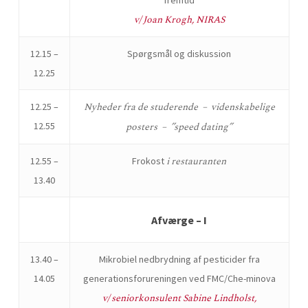
fremtid
v/ Joan Krogh, NIRAS
12.15 –
Spørgsmål og diskussion
12.25
Nyheder fra de studerende – videnskabelige
12.25 –
12.55
posters – ”speed dating”
i restauranten
12.55 –
Frokost
13.40
Afværge – I
13.40 –
Mikrobiel nedbrydning af pesticider fra
14.05
generationsforureningen ved FMC/Che-minova
v/ seniorkonsulent Sabine Lindholst,