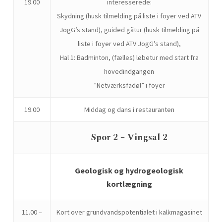
19.00
interesserede:
Skydning (husk tilmelding på liste i foyer ved ATV
JogG’s stand), guided gåtur (husk tilmelding på
liste i foyer ved ATV JogG’s stand),
Hal 1: Badminton, (fælles) løbetur med start fra
hovedindgangen
”Netværksfadøl” i foyer
19.00
Middag og dans i restauranten
Spor 2 – Vingsal 2
Geologisk og hydrogeologisk
kortlægning
11.00 –
Kort over grundvandspotentialet i kalkmagasinet