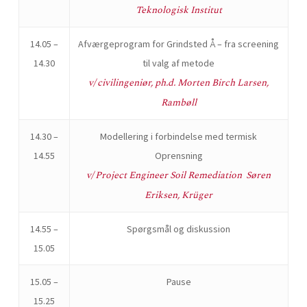
Teknologisk Institut
14.05 –
Afværgeprogram for Grindsted Å – fra screening
14.30
til valg af metode
v/ civilingeniør, ph.d. Morten Birch Larsen,
Rambøll
14.30 –
Modellering i forbindelse med termisk
14.55
Oprensning
v/ Project Engineer Soil Remediation Søren
Eriksen, Krüger
14.55 –
Spørgsmål og diskussion
15.05
15.05 –
Pause
15.25