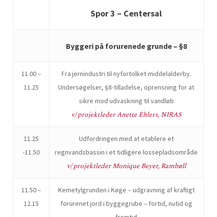
Spor 3 – Centersal
Byggeri på forurenede grunde – §8
11.00 –
Fra jernindustri til nyfortolket middelalderby.
11.25
Undersøgelser, §8-tilladelse, oprensning for at
sikre mod udvaskning til vandløb
v/ projektleder Anette Ehlers, NIRAS
11.25
Udfordringen med at etablere et
-11.50
regnvandsbassin i et tidligere lossepladsområde
v/ projektleder Monique Beyer, Rambøll
11.50 –
Kemetylgrunden i Køge – udgravning af kraftigt
12.15
forurenet jord i byggegrube – fortid, nutid og