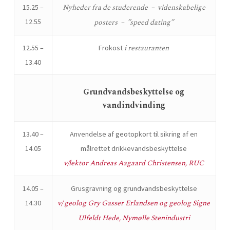
Nyheder fra de studerende – videnskabelige
15.25 –
12.55
posters – ”speed dating”
i restauranten
12.55 –
Frokost
13.40
Grundvandsbeskyttelse og
vandindvinding
13.40 –
Anvendelse af geotopkort til sikring af en
14.05
målrettet drikkevandsbeskyttelse
v/lektor Andreas Aagaard Christensen, RUC
14.05 –
Grusgravning og grundvandsbeskyttelse
v/ geolog Gry Gasser Erlandsen og geolog Signe
14.30
Ulfeldt Hede, Nymølle Stenindustri