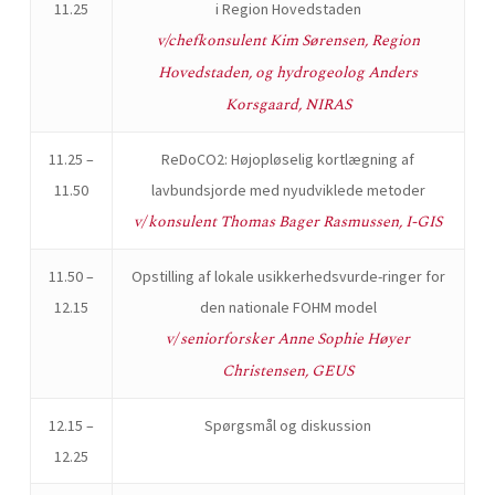
11.25
i Region Hovedstaden
v/chefkonsulent Kim Sørensen, Region
Hovedstaden, og hydrogeolog Anders
Korsgaard, NIRAS
11.25 –
ReDoCO2: Højopløselig kortlægning af
11.50
lavbundsjorde med nyudviklede metoder
v/ konsulent Thomas Bager Rasmussen, I-GIS
11.50 –
Opstilling af lokale usikkerhedsvurde-ringer for
12.15
den nationale FOHM model
v/ seniorforsker Anne Sophie Høyer
Christensen, GEUS
12.15 –
Spørgsmål og diskussion
12.25