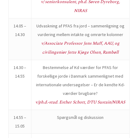
v/ seniorkonsulent, ph.d. Søren Dyreborg,
NIRAS
14.05 –
Udvaskning af PFAS fra jord – sammenligning og
14.30
vurdering mellem intakte og omrørte kolonner
v/Associate Professor Jens Muff, AAU, og
civilingeniør Jette Kjøge Olsen, Rambøll
14.30 –
Bestemmelse af Kd værdier for PFAS for
14.55
forskellige jorde i Danmark sammenlignet med
internationale undersøgelser – Er de kendte Kd-
værdier brugbare?
v/ph.d.-stud. Esther Schott, DTU Sustain/NIRAS
14.55 –
Spørgsmål og diskussion
15.05