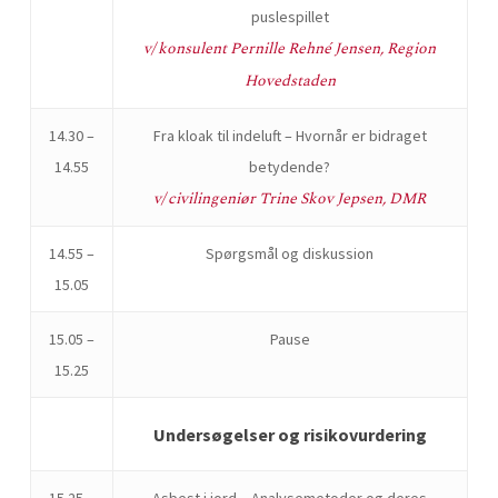
puslespillet
v/ konsulent Pernille Rehné Jensen, Region
Hovedstaden
14.30 –
Fra kloak til indeluft – Hvornår er bidraget
14.55
betydende?
v/ civilingeniør Trine Skov Jepsen, DMR
14.55 –
Spørgsmål og diskussion
15.05
15.05 –
Pause
15.25
Undersøgelser og risikovurdering