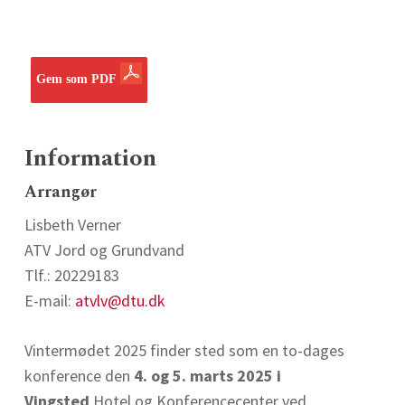
Gem som PDF
Information
Arrangør
Lisbeth Verner
ATV Jord og Grundvand
Tlf.: 20229183
E-mail:
atvlv@dtu.dk
Vintermødet 2025 finder sted som en to-dages
konference den
4. og 5. marts 2025 i
Vingsted
Hotel og Konferencecenter ved