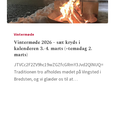
Vintermøde
2026
Vintermøde
–
Vintermøde 2026 – sæt kryds i
kalenderen 3.-4. marts (+temadag 2.
sæt
marts)
kryds
i
JTVCc2F2ZV9hc19wZGZfcGRmY3Jvd2QlNUQ=
kalenderen
Traditionen tro afholdes mødet på Vingsted i
3.-4.
Bredsten, og vi glæder os til at…
marts
(+temadag
2.
marts)