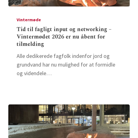
Tid
til
Vintermøde
fagligt
Tid til fagligt input og networking –
Vintermødet 2026 er nu åbent for
input
tilmelding
og
networking
Alle dedikerede fagfolk indenfor jord og
–
grundvand har nu mulighed for at formidle
Vintermødet
og videndele…
2026
er
nu
åbent
for
tilmelding