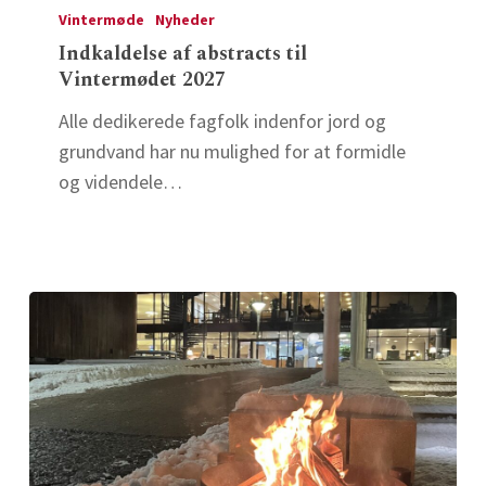
af
Vintermøde
Nyheder
abstracts
Indkaldelse af abstracts til
Vintermødet 2027
til
Vintermødet
Alle dedikerede fagfolk indenfor jord og
2027
grundvand har nu mulighed for at formidle
og videndele…