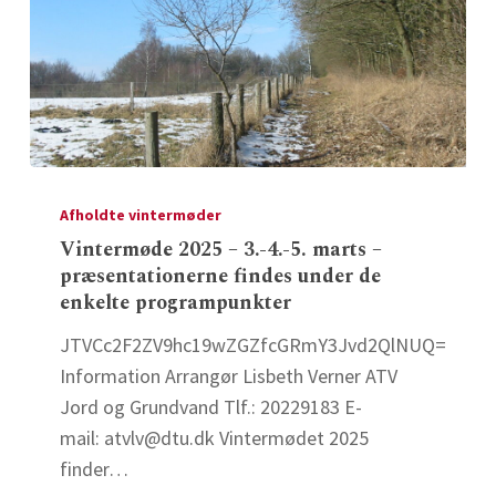
hjem
møde
–
Øst
Vintermøde
2025
Afholdte vintermøder
–
Vintermøde 2025 – 3.-4.-5. marts –
præsentationerne findes under de
3.-4.-5.
enkelte programpunkter
marts
–
JTVCc2F2ZV9hc19wZGZfcGRmY3Jvd2QlNUQ=
præsentationerne
Information Arrangør Lisbeth Verner ATV
findes
Jord og Grundvand Tlf.: 20229183 E-
under
mail: atvlv@dtu.dk Vintermødet 2025
de
finder…
enkelte