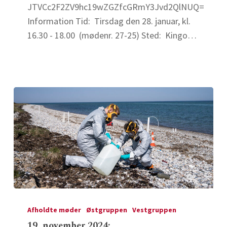
kartering,
JTVCc2F2ZV9hc19wZGZfcGRmY3Jvd2QlNUQ=
genanvendelse
Information Tid: Tirsdag den 28. januar, kl.
mv.
16.30 - 18.00 (mødenr. 27-25) Sted: Kingo…
i
praksis
–
gratis
gå-
hjem
møde
–
Vest
19.
november
Afholdte møder
Østgruppen
Vestgruppen
2024:
19. november 2024: