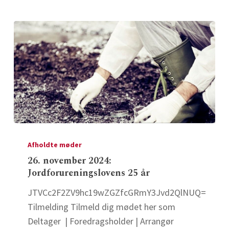
26.
november
Afholdte møder
2024:
26. november 2024:
Jordforureningslovens 25 år
Jordforureningslovens
25
JTVCc2F2ZV9hc19wZGZfcGRmY3Jvd2QlNUQ=
år
Tilmelding Tilmeld dig mødet her som
Deltager | Foredragsholder | Arrangør