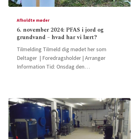
6.
november
Afholdte møder
2024:
6. november 2024: PFAS i jord og
grundvand – hvad har vi lært?
PFAS
i
Tilmelding Tilmeld dig mødet her som
jord
Deltager | Foredragsholder | Arrangør
og
Information Tid: Onsdag den…
grundvand
–
hvad
har
vi
lært?