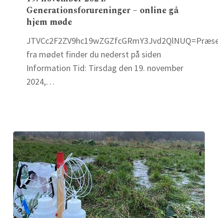
Generationsforureninger – online gå
Generationsforureninger
hjem møde
–
online
JTVCc2F2ZV9hc19wZGZfcGRmY3Jvd2QlNUQ=Præsen
gå
fra mødet finder du nederst på siden
hjem
Information Tid: Tirsdag den 19. november
møde
2024,…