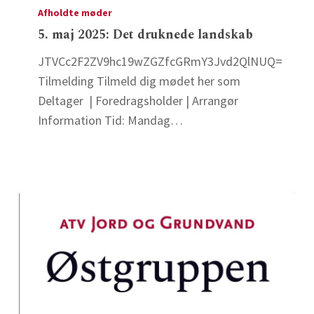
maj
Afholdte møder
2025:
5. maj 2025: Det druknede landskab
Det
JTVCc2F2ZV9hc19wZGZfcGRmY3Jvd2QlNUQ=
druknede
Tilmelding Tilmeld dig mødet her som
landskab
Deltager | Foredragsholder | Arrangør
Information Tid: Mandag…