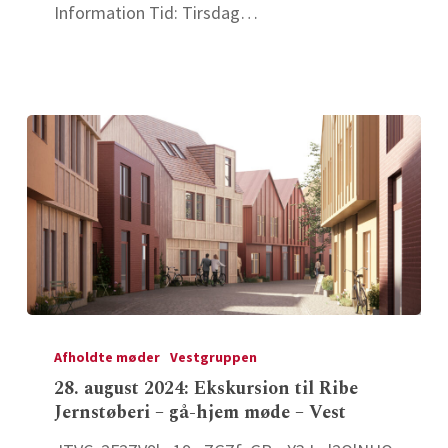
Information Tid: Tirsdag…
28.
august
Afholdte møder
Vestgruppen
2024:
28. august 2024: Ekskursion til Ribe
Jernstøberi – gå-hjem møde – Vest
Ekskursion
til