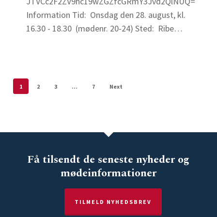
JTVCc2F2ZV9hc19wZGZfcGRmY3Jvd2QlNUQ=
Ribe
Information Tid: Onsdag den 28. august, kl.
Jernstøberi
16.30 - 18.30 (mødenr. 20-24) Sted: Ribe…
–
gå-
hjem
møde
1
2
3
…
7
Next
–
Vest
Få tilsendt de seneste nyheder og
mødeinformationer
TILMELD NYHEDSBREV