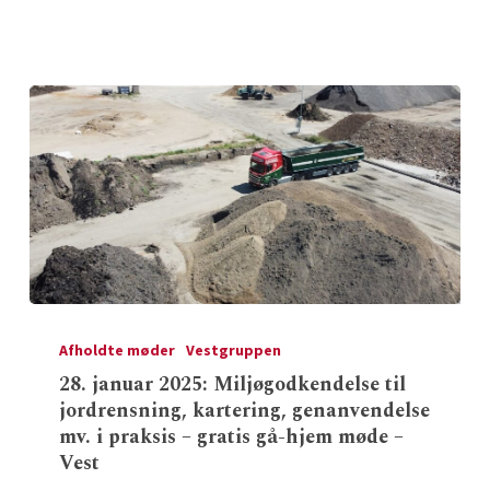
programpunkter
28.
januar
Afholdte møder
Vestgruppen
2025:
28. januar 2025: Miljøgodkendelse til
jordrensning, kartering, genanvendelse
Miljøgodkendelse
mv. i praksis – gratis gå-hjem møde –
til
Vest
jordrensning,