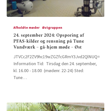
24.
september
Afholdte møder
Østgruppen
2024:
24. september 2024: Opsporing af
PFAS-kilder og rensning på Tune
Opsporing
Vandværk – gå-hjem møde – Øst
af
PFAS-
JTVCc2F2ZV9hc19wZGZfcGRmY3Jvd2QlNUQ=
kilder
Information Tid: Tirsdag den 24. september,
og
kl. 16.00 - 18.00 (mødenr. 22-24) Sted:
rensning
Tune…
på
Tune
Vandværk
–
gå-