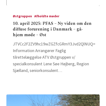
10.
april
Østgruppen
Afholdte møder
2025:
10. april 2025: PFAS – Ny viden om den
diffuse forurening i Danmark – gå-
PFAS
hjem møde – Øst
–
Ny
JTVCc2F2ZV9hc19wZGZfcGRmY3Jvd2QlNUQ=
viden
Information Arrangører Faglig
om
tilrettelæggelse ATV Østgruppen v/
den
specialkonsulent Lene Søe Højberg, Region
diffuse
Sjælland, seniorkonsulent…
forurening
i
Danmark
–
gå-