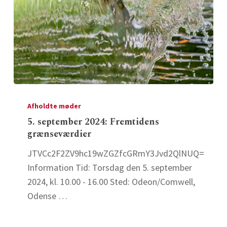
hjem
møde
–
Øst
5.
september
Afholdte møder
2024:
5. september 2024: Fremtidens
grænseværdier
Fremtidens
grænseværdier
JTVCc2F2ZV9hc19wZGZfcGRmY3Jvd2QlNUQ=
Information Tid: Torsdag den 5. september
2024, kl. 10.00 - 16.00 Sted: Odeon/Comwell,
Odense …