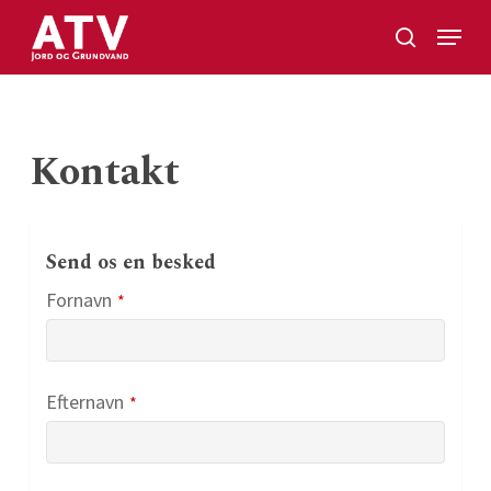
Skip
Menu
to
search
Close
main
Menu
content
Kontakt
Send os en besked
Fornavn
*
Efternavn
*