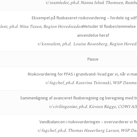
v/ teamleder, ph.d. Nanna Isbak Thomsen, Rambø
Eksempel på fluxbaseret risikovurdering – fordele og ud
lent, ph.d. Nina Tuxen, Region Hovedstaden
Metoder til fluxbestemmelse –
anvendelse heraf
v/ konsulent, ph.d. Louise Rosenberg, Region Hoved
Pause
Risikovurdering for PFAS i grundvand- hvad gør vi, når vi ma
v/ fagchef, ph.d. Katerina Tsitonaki, WSP Danma
Sammenligning af avanceret fluxberegning og beregning med tr
v/ civilingeniør, ph.d. Kirsten Rügge, COWI A/
Vandbalancen i risikovurderingen – overvurderer vi f
v/ fagchef, ph.d. Thomas Hauerberg Larsen, WSP D