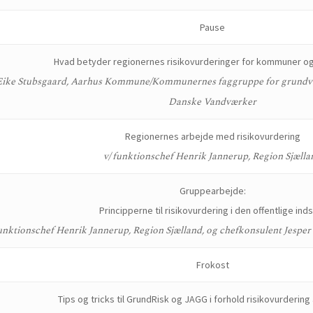
Pause
Hvad betyder regionernes risikovurderinger for kommuner o
Eike Stubsgaard, Aarhus Kommune/Kommunernes faggruppe for grundva
Danske Vandværker
Regionernes arbejde med risikovurdering
v/ funktionschef Henrik Jannerup, Region Sjælla
Gruppearbejde:
Principperne til risikovurdering i den offentlige ind
funktionschef Henrik Jannerup, Region Sjælland, og chefkonsulent Jesper
Frokost
Tips og tricks til GrundRisk og JAGG i forhold risikovurderin