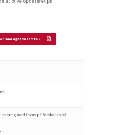
åde at blive opdateret på
wnload agenda som PDF
ivt
vurdering med fokus på forskellen på
r