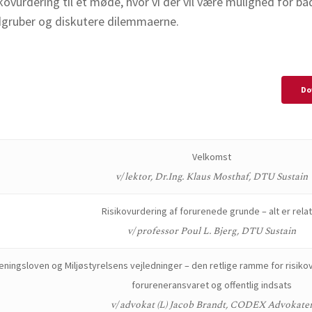
sikovurdering til et møde, hvor vi der vil være mulighed for b
aldgruber og diskutere dilemmaerne.
Do
Velkomst
v/ lektor, Dr.Ing. Klaus Mosthaf, DTU Sustain
Risikovurdering af forurenede grunde – alt er relat
v/ professor Poul L. Bjerg, DTU Sustain
eningsloven og Miljøstyrelsens vejledninger – den retlige ramme for risiko
forureneransvaret og offentlig indsats
v/ advokat (L) Jacob Brandt, CODEX Advokate