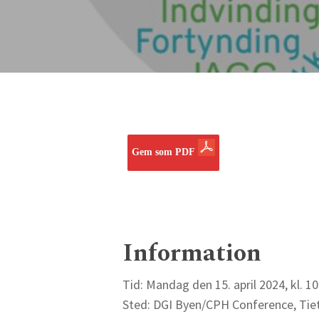
Gem som PDF
Information
Tryk på enter for at søge eller ESC for at lukke
Tid: Mandag den 15. april 2024, kl. 10
Sted: DGI Byen/CPH Conference, Ti