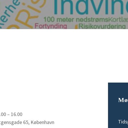
Mø
 søgningen
.00 – 16.00
Tids
etgensgade 65, København