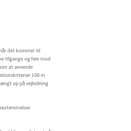
 når det kommer til
ive tilgange og hen mod
r om at anvende
ationskriterier 100 m
hængt op på vejledning
uxbestemmelser