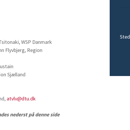
Sted
na Tsitonaki, WSP Danmark
ohn Flyvbjerg, Region
Sustain
on Sjælland
nd,
atvlv@dtu.dk
ndes nederst på denne side