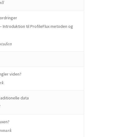
ll
fordringer
 Introduktion til ProfileFlux metoden og
staden
ngler viden?
rk
aditionelle data
S
luxen?
anmark