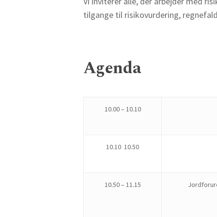
Vi inviterer alle, der arbejder med ri
tilgange til risikovurdering, regnef
Agenda
10.00 – 10.10
10.10 10.50
10.50 – 11.15
Jordforur