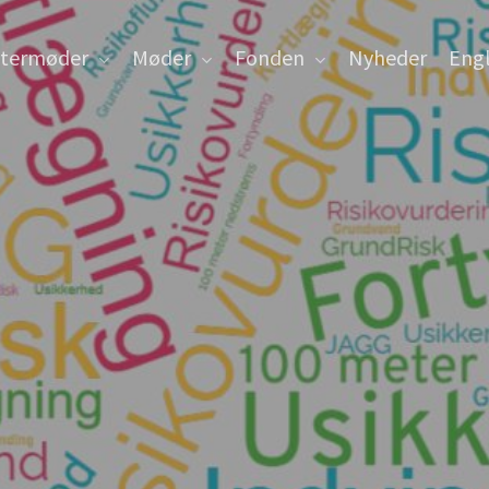
ntermøder
Møder
Fonden
Nyheder
Engl