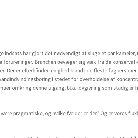
ge indsats har gjort det nødvendigt at sluge et par kameler,
e forureninger. Branchen bevæger sig væk fra de konservat
r. Der er efterhånden enighed blandt de fleste fagpersone
 vandindvindingsboring i stedet for overholdelse af koncentr
maer omkring denne tilgang, bl.a. lovgivning som stadig er 
t være pragmatiske, og hvilke fælder er der? Og er vores fl