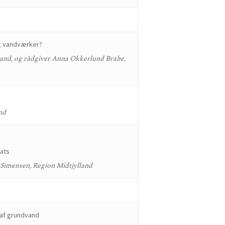
g vandværker?
nd, og rådgiver Anna Okkerlund Brahe,
nd
sats
 Simensen, Region Midtjylland
g af grundvand