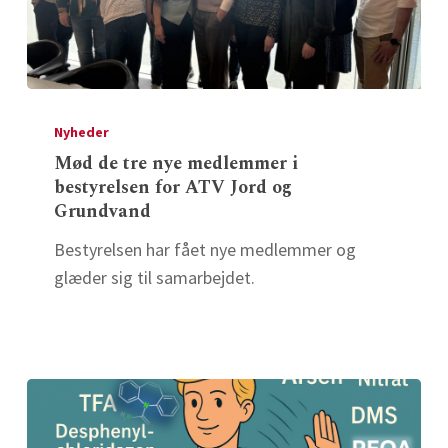
Mød
de
Nyheder
tre
Mød de tre nye medlemmer i
bestyrelsen for ATV Jord og
nye
Grundvand
medlemmer
i
Bestyrelsen har fået nye medlemmer og
bestyrelsen
glæder sig til samarbejdet.
for
ATV
Jord
og
Grundvand