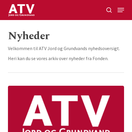
Skip
Menu
to
search
Close
main
Menu
content
Nyheder
Velkommen til ATV Jord og Grundvands nyhedsoversigt.
Heri kan du se vores arkiv over nyheder fra Fonden.