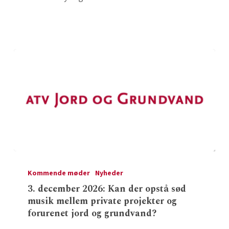
undersøgelsesmetoder
i
virkeligheden
3.
december
Kommende møder
Nyheder
2026:
3. december 2026: Kan der opstå sød
musik mellem private projekter og
Kan
forurenet jord og grundvand?
der