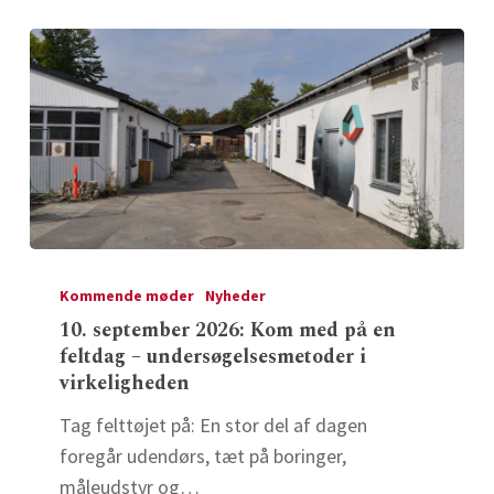
fastsættes
de
–
og
hvad
gør
vi,
når
de
10.
ikke
september
Kommende møder
Nyheder
findes?
2026: Kom
10. september 2026: Kom med på en
feltdag – undersøgelsesmetoder i
med
virkeligheden
på
en
Tag felttøjet på: En stor del af dagen
feltdag
foregår udendørs, tæt på boringer,
–
måleudstyr og…