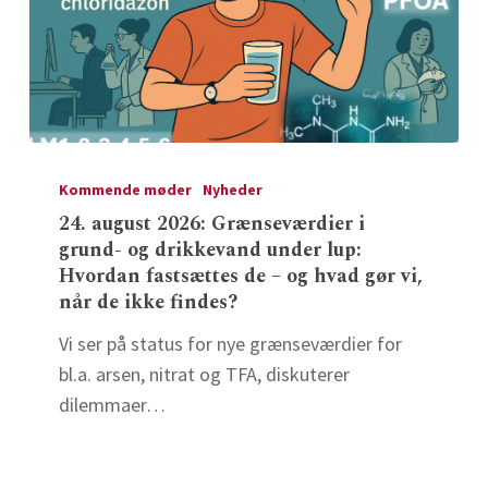
24.
august
Kommende møder
Nyheder
2026:
24. august 2026: Grænseværdier i
grund- og drikkevand under lup:
Grænseværdier
Hvordan fastsættes de – og hvad gør vi,
i
når de ikke findes?
grund-
og
Vi ser på status for nye grænseværdier for
drikkevand
bl.a. arsen, nitrat og TFA, diskuterer
under
dilemmaer…
lup:
Hvordan