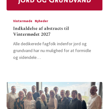
Indkaldelse
af
Vintermøde
Nyheder
abstracts
Indkaldelse af abstracts til
Vintermødet 2027
til
Vintermødet
Alle dedikerede fagfolk indenfor jord og
2027
grundvand har nu mulighed for at formidle
og videndele…