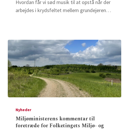
opstå
Hvordan får vi sød musik til at opstå når der
sød
arbejdes i krydsfeltet mellem grundejeren…
musik
mellem
private
projekter
og
forurenet
jord
og
grundvand?
Miljøministerens
kommentar
Nyheder
til
Miljøministerens kommentar til
foretræde for Folketingets Miljø- og
foretræde