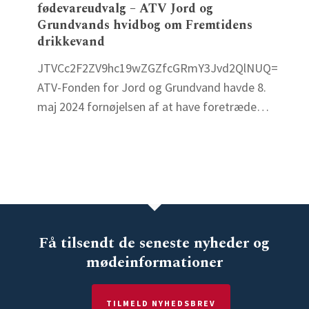
fødevareudvalg – ATV Jord og
for
Grundvands hvidbog om Fremtidens
Folketingets
drikkevand
Miljø-
JTVCc2F2ZV9hc19wZGZfcGRmY3Jvd2QlNUQ=
og
ATV-Fonden for Jord og Grundvand havde 8.
fødevareudvalg
maj 2024 fornøjelsen af at have foretræde…
–
ATV
Jord
og
Grundvands
hvidbog
om
Få tilsendt de seneste nyheder og
Fremtidens
mødeinformationer
drikkevand
TILMELD NYHEDSBREV