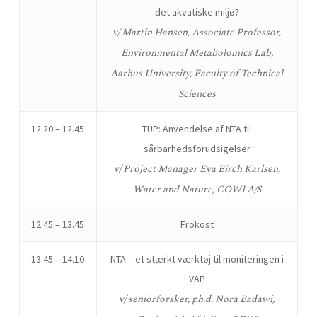
det akvatiske miljø?
v/
Martin Hansen, Associate Professor,
Environmental Metabolomics Lab,
Aarhus University, Faculty of Technical
Sciences
12.20 – 12.45
TUP: Anvendelse af NTA til
sårbarhedsforudsigelser
v/ Project Manager Eva Birch Karlsen,
Water and Nature, COWI A/S
12.45 – 13.45
Frokost
13.45 – 14.10
NTA – et stærkt værktøj til moniteringen i
VAP
v/ seniorforsker, ph.d. Nora Badawi,