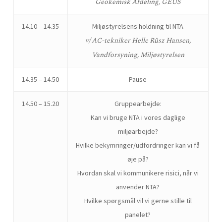
Geokemisk Afdeling, GEUS
14.10 – 14.35
Miljøstyrelsens holdning til NTA
v/ AC-tekniker Helle Rüsz Hansen,
Vandforsyning, Miljøstyrelsen
14.35 – 14.50
Pause
14.50 – 15.20
Gruppearbejde:
Kan vi bruge NTA i vores daglige
miljøarbejde?
Hvilke bekymringer/udfordringer kan vi få
øje på?
Hvordan skal vi kommunikere risici, når vi
anvender NTA?
Hvilke spørgsmål vil vi gerne stille til
panelet?