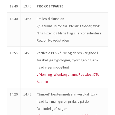
12:40
13:40
FROKOSTPAUSE
13.40
13:55
Fælles diskussion
v/Katerina Tsitonaki Udviklingsleder, WSP,
Nina Tuxen og Maria Hag chefkonsulenter i
Region Hovedstaden
13:55
14:20
Vertikale PFAS fluxe og deres varighed i
forskellige typologier/hydrogeologier –
hvad viser modellen?
v/
Henning Wienkenjohann, Postdoc, DTU
Sustain
14:20
14:45
”Simpel” bestemmelse af vertikal flux –
hvad kan man gøre i praksis på de
”almindelige” sager