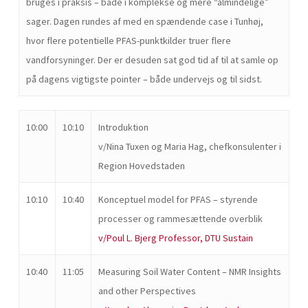
bruges i praksis – både i komplekse og mere “almindelige”
sager. Dagen rundes af med en spændende case i Tunhøj,
hvor flere potentielle PFAS-punktkilder truer flere
vandforsyninger. Der er desuden sat god tid af til at samle op
på dagens vigtigste pointer – både undervejs og til sidst.
10:00
10:10
Introduktion
v/Nina Tuxen og Maria Hag, chefkonsulenter i
Region Hovedstaden
10:10
10:40
Konceptuel model for PFAS – styrende
processer og rammesættende overblik
v/Poul L. Bjerg Professor, DTU Sustain
10:40
11:05
Measuring Soil Water Content – NMR Insights
and other Perspectives