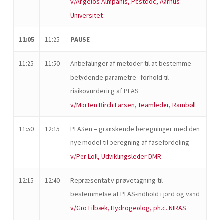
v/Angelos Almpanis, Postdoc, Aarhus
Universitet
11:05
11:25
PAUSE
11:25
11:50
Anbefalinger af metoder til at bestemme
betydende parametre i forhold til
risikovurdering af PFAS
v/Morten Birch Larsen, Teamleder, Rambøll
11:50
12:15
PFASen – granskende beregninger med den
nye model til beregning af fasefordeling
v/Per Loll, Udviklingsleder DMR
12:15
12:40
Repræsentativ prøvetagning til
bestemmelse af PFAS-indhold i jord og vand
v/Gro Lilbæk, Hydrogeolog, ph.d. NIRAS