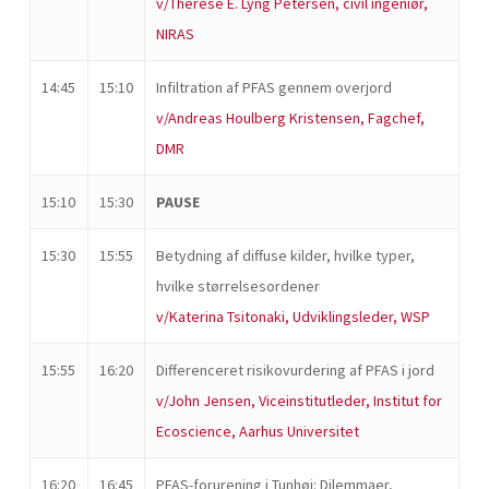
v/Therese E. Lyng Petersen, civil ingeniør,
NIRAS
14:45
15:10
Infiltration af PFAS gennem overjord
v/Andreas Houlberg Kristensen, Fagchef,
DMR
15:10
15:30
PAUSE
15:30
15:55
Betydning af diffuse kilder, hvilke typer,
hvilke størrelsesordener
v/Katerina Tsitonaki, Udviklingsleder, WSP
15:55
16:20
Differenceret risikovurdering af PFAS i jord
v/John Jensen, Viceinstitutleder, Institut for
Ecoscience, Aarhus Universitet
16:20
16:45
PFAS-forurening i Tunhøj: Dilemmaer,