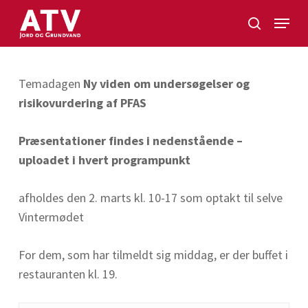
Skip
Menu
to
search
Close
main
Menu
content
Temadagen
Ny viden om undersøgelser og
risikovurdering af PFAS
Præsentationer findes i nedenstående –
uploadet i hvert programpunkt
afholdes den 2. marts kl. 10-17 som optakt til selve
Vintermødet
For dem, som har tilmeldt sig middag, er der buffet i
restauranten kl. 19.