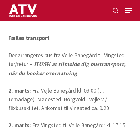
Skip
Menu
to
search
Close
main
Menu
content
Fælles transport
Der arrangeres bus fra Vejle Banegård til Vingsted
HUSK at tilmelde dig bustransport,
tur/retur –
når du booker overnatning
2. marts:
Fra Vejle Banegård kl. 09.00 (til
temadage). Mødested: Borgvold i Vejle v /
flixbusskiltet. Ankomst til Vingsted ca. 9.20
2. marts:
Fra Vingsted til Vejle Banegård: kl. 17.15