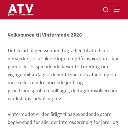
Skip
Menu
to
search
Close
main
Menu
content
Velkommen til Vintermøde 2026
Det er tid til gensyn med fagfæller, til at udvide
netværket, til at blive klogere og få inspiration. I kan
glæde Jer til spændende keynote-foredrag om
vigtige miljø-dagsordener til snesevis af indlæg om
mere eller mindre nørdede jord- og
grundvandsproblemstillinger, deltager-involverende
workshops, udstilling mv.
Vintermødet er den årligt tilbagevendende store
begivenhed for alle, der interesserer sig for jord- og