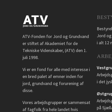
BEST
Bestyre
Jord og
ATV-Fonden for Jord og Grundvand
i alt 1
er stiftet af Akademiet for de
Tekniske Videnskaber, (ATV) den 1.
ARBE
juli 1998.
Vestgr
Vi er en fond for alle med interesse i
Arbejds
en bred palet af emner inden for
i det jy
jord, grundvand og forurening af
disse.
Østgru
Arbejds
Vores arbejdsgrupper er sammensat
på Sjæll
af fagfolk fra hele landet hvis