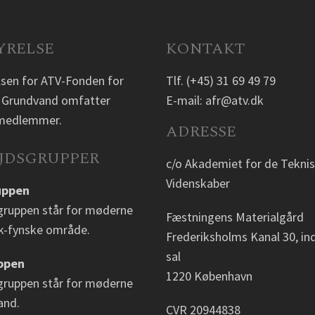
YRELSE
KONTAKT
lsen for ATV-Fonden for
Tlf.
(+45) 31 69 49 79
 Grundvand omfatter
E-mail:
afr@atv.dk
2 medlemmer.
ADRESSE
JDSGRUPPER
c/o Akademiet for de Tekni
Videnskaber
uppen
gruppen står for møderne
Fæstningens Materialgård
sk-fynske område.
Frederiksholms Kanal 30, ind
sal
ppen
1220 København
gruppen står for møderne
and.
CVR 20944838