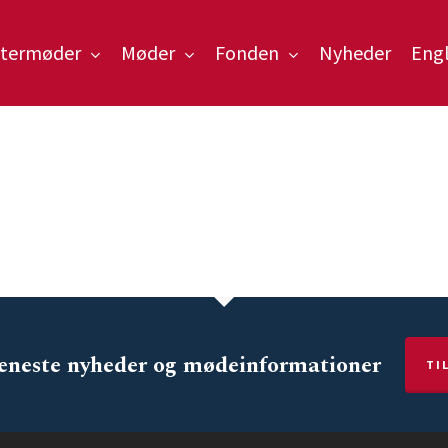
ntermøder
Møder
Fonden
Nyheder
Engl
 søgningen
 seneste nyheder og mødeinformationer
TI