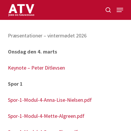
Skip
Menu
to
search
Close
main
Menu
content
Præsentationer – vintermødet 2026
Onsdag den 4. marts
Keynote – Peter Ditlevsen
Spor 1
Spor-1-Modul-4-Anna-Lise-Nielsen.pdf
Spor-1-Modul-4-Mette-Algreen.pdf