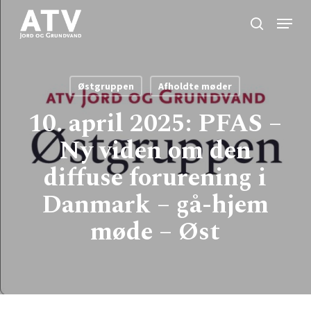
Skip
Menu
to
search
Close
main
Menu
content
Østgruppen
Afholdte møder
10. april 2025: PFAS –
Ny viden om den
diffuse forurening i
Danmark – gå-hjem
møde – Øst