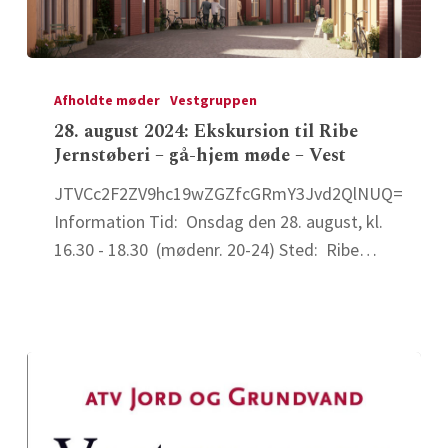
28.
august
Afholdte møder
Vestgruppen
2024:
28. august 2024: Ekskursion til Ribe
Jernstøberi – gå-hjem møde – Vest
Ekskursion
til
JTVCc2F2ZV9hc19wZGZfcGRmY3Jvd2QlNUQ=
Ribe
Information Tid: Onsdag den 28. august, kl.
Jernstøberi
16.30 - 18.30 (mødenr. 20-24) Sted: Ribe…
–
gå-
hjem
møde
–
Vest