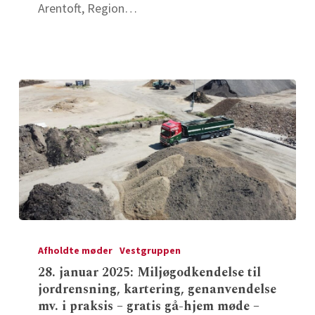
Arentoft, Region…
møde
–
Vest
28.
januar
Afholdte møder
Vestgruppen
2025:
28. januar 2025: Miljøgodkendelse til
jordrensning, kartering, genanvendelse
Miljøgodkendelse
mv. i praksis – gratis gå-hjem møde –
til