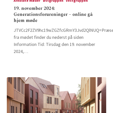
november
Afholdte møder
Østgruppen
Vestgruppen
2024:
19. november 2024:
Generationsforureninger – online gå
Generationsforureninger
hjem møde
–
online
JTVCc2F2ZV9hc19wZGZfcGRmY3Jvd2QlNUQ=Præsen
gå
fra mødet finder du nederst på siden
hjem
Information Tid: Tirsdag den 19. november
møde
2024,…