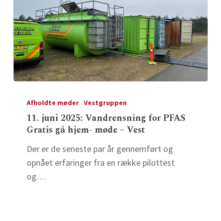
Etablissement-
og
Terrænkommando
–
Gå
hjem-
11.
møde
juni
Afholdte møder
Vestgruppen
Vest
2025:
11. juni 2025: Vandrensning for PFAS
Gratis gå hjem- møde – Vest
Vandrensning
for
Der er de seneste par år gennemført og
PFAS
opnået erfaringer fra en række pilottest
Gratis
og…
gå
hjem-
møde