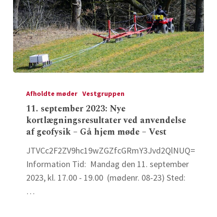
11.
september
Afholdte møder
Vestgruppen
2023:
11. september 2023: Nye
kortlægningsresultater ved anvendelse
Nye
af geofysik – Gå hjem møde – Vest
kortlægningsresultater
ved
JTVCc2F2ZV9hc19wZGZfcGRmY3Jvd2QlNUQ=
anvendelse
Information Tid: Mandag den 11. september
af
2023, kl. 17.00 - 19.00 (mødenr. 08-23) Sted:
geofysik
…
–
Gå