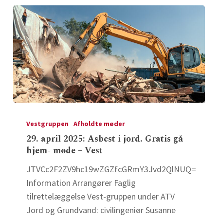
–
Vest
29.
april
Vestgruppen
Afholdte møder
2025:
29. april 2025: Asbest i jord. Gratis gå
hjem- møde – Vest
Asbest
i
JTVCc2F2ZV9hc19wZGZfcGRmY3Jvd2QlNUQ=
jord.
Information Arrangører Faglig
Gratis
tilrettelæggelse Vest-gruppen under ATV
gå
Jord og Grundvand: civilingeniør Susanne
hjem-