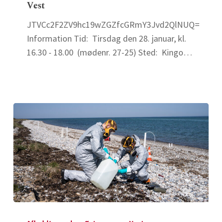
Vest
jordrensning,
kartering,
JTVCc2F2ZV9hc19wZGZfcGRmY3Jvd2QlNUQ=
genanvendelse
Information Tid: Tirsdag den 28. januar, kl.
mv.
16.30 - 18.00 (mødenr. 27-25) Sted: Kingo…
i
praksis
–
gratis
gå-
hjem
møde
–
Vest
19.