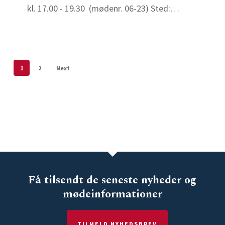
af
kl. 17.00 - 19.30 (mødenr. 06-23) Sted:…
grundvand?
–
Gå
hjem
1
2
Next
møde
–
Vest
Få tilsendt de seneste nyheder og
mødeinformationer
TILMELD NYHEDSBREV