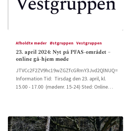
23.
april
Afholdte møder
Østgruppen
Vestgruppen
2024:
23. april 2024: Nyt på PFAS-området –
online gå-hjem møde
Nyt
på
JTVCc2F2ZV9hc19wZGZfcGRmY3Jvd2QlNUQ=
PFAS-
Information Tid: Tirsdag den 23. april, kl.
området
15.00 - 17.00 (mødenr. 15-24) Sted: Online…
–
online
gå-
hjem
møde