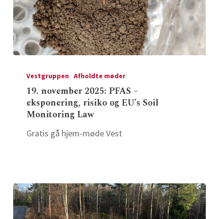
19.
november
Vestgruppen
Afholdte møder
2025:
19. november 2025: PFAS –
eksponering, risiko og EU’s Soil
PFAS
Monitoring Law
–
eksponering,
Gratis gå hjem-møde Vest
risiko
og
EU’s
Soil
Monitoring
Law