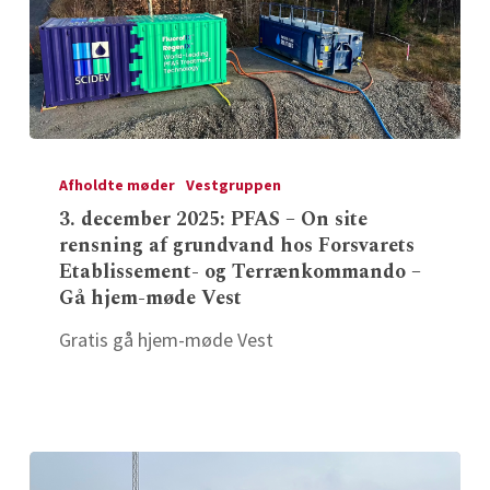
3.
december
Afholdte møder
Vestgruppen
2025:
3. december 2025: PFAS – On site
rensning af grundvand hos Forsvarets
PFAS
Etablissement- og Terrænkommando –
–
Gå hjem-møde Vest
On
site
Gratis gå hjem-møde Vest
rensning
af
grundvand
hos
Forsvarets