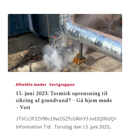
hjem
møde
–
Vest
15.
juni
Afholdte møder
Vestgruppen
2023:
15. juni 2023: Termisk oprensning til
sikring af grundvand? – Gå hjem møde
Termisk
– Vest
oprensning
til
JTVCc2F2ZV9hc19wZGZfcGRmY3Jvd2QlNUQ=
sikring
Information Tid: Torsdag den 15. juni 2023,