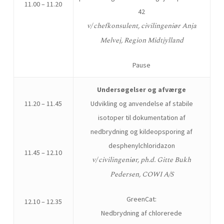
11.00 – 11.20
42
v/ chefkonsulent, civilingeniør Anja
Melvej, Region Midtjylland
Pause
Undersøgelser og afværge
11.20 – 11.45
Udvikling og anvendelse af stabile
isotoper til dokumentation af
nedbrydning og kildeopsporing af
desphenylchloridazon
11.45 – 12.10
v/ civilingeniør, ph.d. Gitte Bukh
Pedersen, COWI A/S
GreenCat:
12.10 – 12.35
Nedbrydning af chlorerede