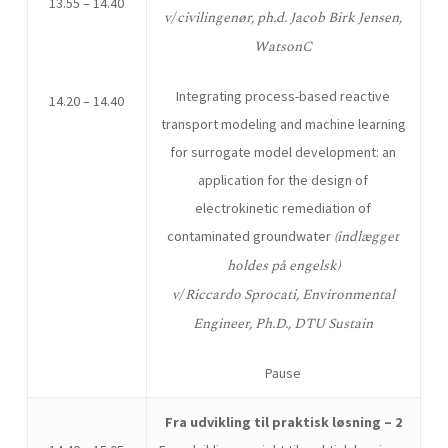
13.55 – 14.40
v/
civilingenør, ph.d. Jacob Birk Jensen,
WatsonC
Integrating process-based reactive
14.20 – 14.40
transport modeling and machine learning
for surrogate model development: an
application for the design of
electrokinetic remediation of
(indlægget
contaminated groundwater
holdes på engelsk)
v/ Riccardo Sprocati, Environmental
Engineer, Ph.D., DTU Sustain
Pause
Fra udvikling til praktisk løsning – 2