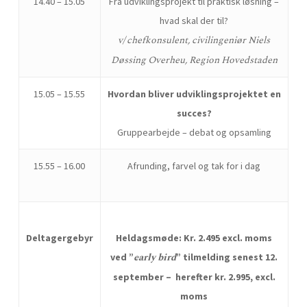
14.40 – 15.05
Fra udviklingsprojekt til praktisk løsning –
hvad skal der til?
v/ chefkonsulent, civilingeniør Niels
Døssing Overheu, Region Hovedstaden
15.05 – 15.55
Hvordan bliver udviklingsprojektet en
succes?
Gruppearbejde – debat og opsamling
15.55 – 16.00
Afrunding, farvel og tak for i dag
Deltagergebyr
Heldagsmøde: Kr. 2.495 excl. moms
early bird
ved ”
” tilmelding senest 12.
september – herefter kr. 2.995, excl.
moms