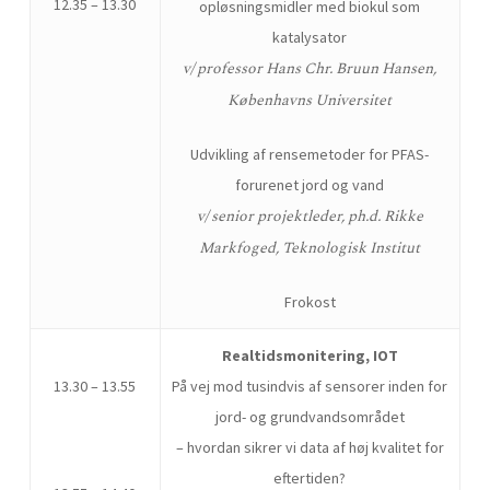
12.35 – 13.30
opløsningsmidler med biokul som
katalysator
v/ professor Hans Chr. Bruun Hansen,
Københavns Universitet
Udvikling af rensemetoder for PFAS-
forurenet jord og vand
v/
senior projektleder, ph.d. Rikke
Markfoged, Teknologisk Institut
Frokost
Realtidsmonitering, IOT
13.30 – 13.55
På vej mod tusindvis af sensorer inden for
jord- og grundvandsområdet
– hvordan sikrer vi data af høj kvalitet for
eftertiden?