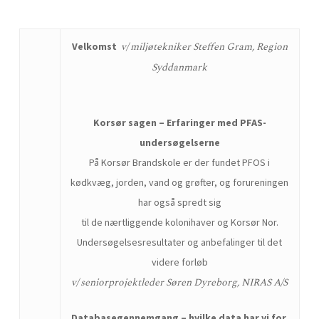
v/ miljøtekniker
Steffen Gram, Region
Velkomst
Syddanmark
Korsør sagen – Erfaringer med PFAS-
undersøgelserne
På Korsør Brandskole er der fundet PFOS i
kødkvæg, jorden, vand og grøfter, og forureningen
har også spredt sig
til de nærtliggende kolonihaver og Korsør Nor.
Undersøgelsesresultater og anbefalinger til det
videre forløb
v/ seniorprojektleder Søren Dyreborg, NIRAS A/S
Databasegennemgang –
hvilke data har vi for,