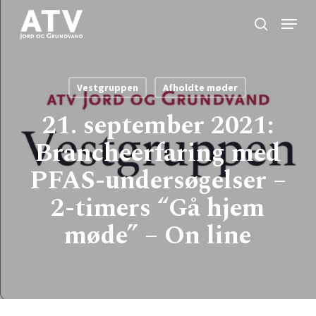
Skip
Menu
to
search
Close
main
Menu
content
Vestgruppen
Afholdte møder
21. september 2021:
Brancheerfaring med
PFAS-undersøgelser –
2-timers “Gå hjem
møde” – On line