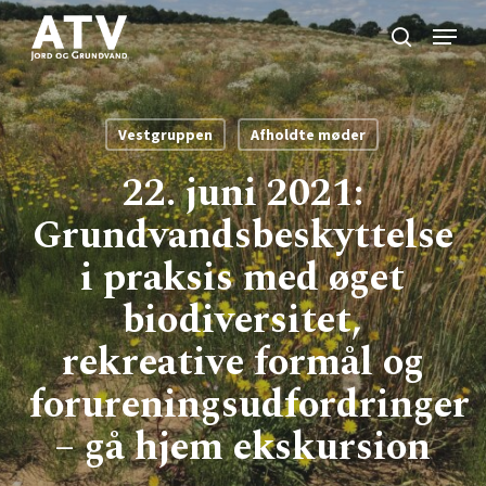
Skip
Menu
to
search
Close
main
Menu
content
Vestgruppen
Afholdte møder
22. juni 2021:
Grundvandsbeskyttelse
i praksis med øget
biodiversitet,
rekreative formål og
forureningsudfordringer
– gå hjem ekskursion