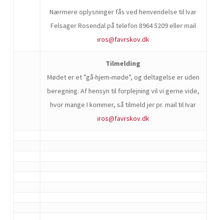
Nærmere oplysninger fås ved henvendelse til Ivar
Felsager Rosendal på telefon 8964 5209 eller mail
iros@favrskov.dk
Tilmelding
Mødet er et ”gå-hjem-møde”, og deltagelse er uden
beregning. Af hensyn til forplejning vil vi gerne vide,
hvor mange I kommer, så tilmeld jer pr. mail til Ivar
iros@favrskov.dk