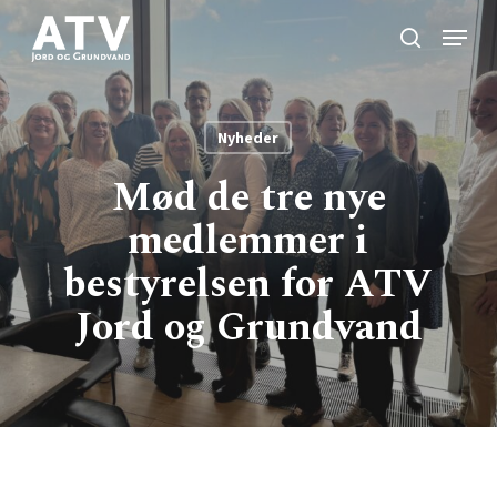
Skip
Menu
to
search
Close
main
Menu
content
Nyheder
Mød de tre nye
medlemmer i
bestyrelsen for ATV
Jord og Grundvand