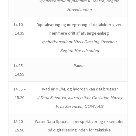
v/ chefkonsulent Joachim K. Marth, Region
Hovedstaden
14.10 –
Digitalisering og integrering af datakilder giver
14.35
nemmere drift af afværge-anlæg
v/ chefkonsulent Niels Døssing Overheu,
Region Hovedstaden
14.35 –
Pause
14.55
14.55 –
Hvad er ML/AI, og hvordan kan det bruges?
v/ Data Scientist, astrofysiker Christian Nørby
15.20
Friis Sørensen, COWI A/S
15.20 –
Water Data Spaces – perspektiver og eksempler
15.50
på digitalisering inden for tekniske