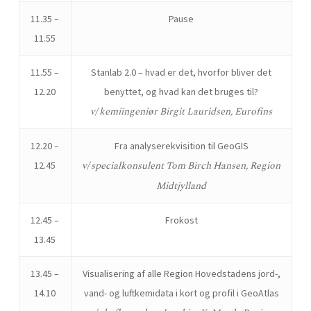
11.35 –
Pause
11.55
11.55 –
Stanlab 2.0 – hvad er det, hvorfor bliver det
12.20
benyttet, og hvad kan det bruges til?
v/ kemiingeniør Birgit Lauridsen, Eurofins
12.20 –
Fra analyserekvisition til GeoGIS
v/ specialkonsulent Tom Birch Hansen, Region
12.45
Midtjylland
12.45 –
Frokost
13.45
13.45 –
Visualisering af alle Region Hovedstadens jord-,
14.10
vand- og luftkemidata i kort og profil i GeoAtlas