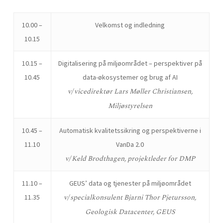
10.00 –
Velkomst og indledning
10.15
10.15 –
Digitalisering på miljøområdet – perspektiver på
10.45
data-økosystemer og brug af AI
v/ vicedirektør Lars Møller Christiansen,
Miljøstyrelsen
10.45 –
Automatisk kvalitetssikring og perspektiverne i
11.10
VanDa 2.0
v/ Keld Brodthagen, projektleder for DMP
11.10 –
GEUS’ data og tjenester på miljøområdet
v/ specialkonsulent Bjarni Thor Pjetursson,
11.35
Geologisk Datacenter, GEUS