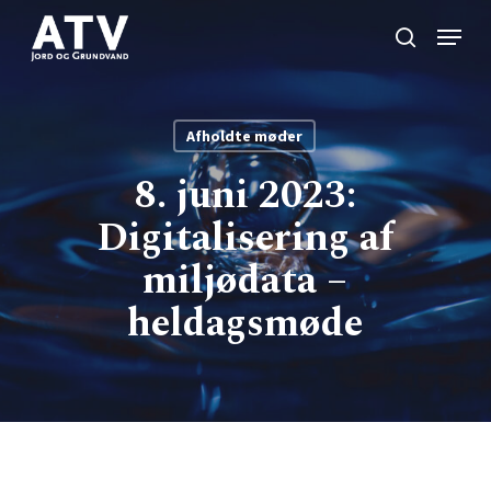
Skip
Menu
to
search
Close
main
Menu
content
Afholdte møder
8. juni 2023:
Digitalisering af
miljødata –
heldagsmøde