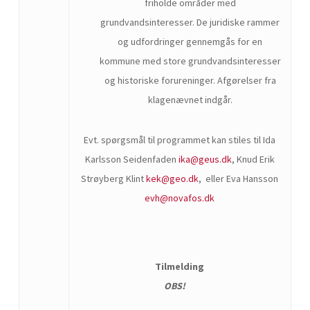
friholde områder med
grundvandsinteresser. De juridiske rammer
og udfordringer gennemgås for en
kommune med store grundvandsinteresser
og historiske forureninger. Afgørelser fra
klagenævnet indgår.
Evt. spørgsmål til programmet kan stiles til Ida
Karlsson Seidenfaden
ika@geus.dk
, Knud Erik
Strøyberg Klint
kek@geo.dk
, eller Eva Hansson
evh@novafos.dk
Tilmelding
OBS!