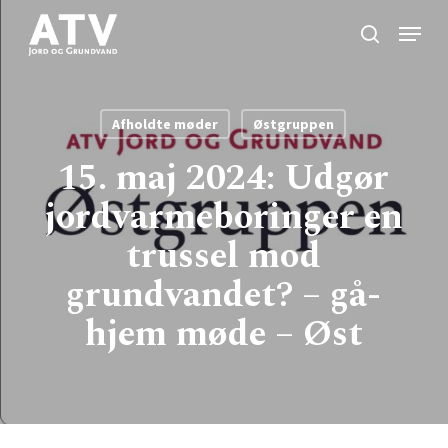
Skip
Menu
to
search
Close
main
Menu
content
Afholdte møder
Østgruppen
15. maj 2024: Udgør
jordvarmeboringer en
trussel mod
grundvandet? – gå-
hjem møde – Øst