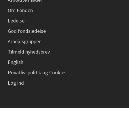
Om Fonden
Ledelse
God fondsledelse
Arbejdsgrupper
Tilmeld nyhedsbrev
English
Privatlivspolitik og Cookies
Log ind
© 2026 ATV Jord og Grundvand.
linkedin
phone
email