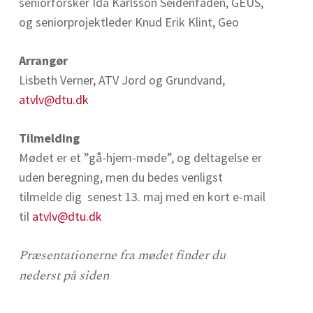
seniorforsker Ida Karlsson Seidenfaden, GEUS,
og seniorprojektleder Knud Erik Klint, Geo
Arrangør
Lisbeth Verner, ATV Jord og Grundvand,
atvlv@dtu.dk
Tilmelding
Mødet er et ”gå-hjem-møde”, og deltagelse er
uden beregning, men du bedes venligst
tilmelde dig senest 13. maj med en kort e-mail
til
atvlv@dtu.dk
Præsentationerne fra mødet finder du
nederst på siden