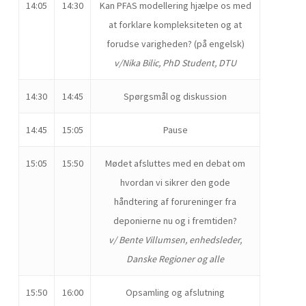
14:05
14:30
Kan PFAS modellering hjælpe os med
at forklare kompleksiteten og at
forudse varigheden? (på engelsk)
v/Nika Bilic, PhD Student, DTU
14:30
14:45
Spørgsmål og diskussion
14:45
15:05
Pause
15:05
15:50
Mødet afsluttes med en debat om
hvordan vi sikrer den gode
håndtering af forureninger fra
deponierne nu og i fremtiden?
v/ Bente Villumsen, enhedsleder,
Danske Regioner og alle
15:50
16:00
Opsamling og afslutning