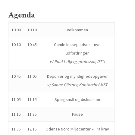
Agenda
10:00
10:10
Velkommen
10:10
10:45
Gamle lossepladser – nye
udfordringer
v/ Poul L. Bjerg, professor, DTU
10:45
11:05
Deponier og myndighedsopgaver
v/ Sanne Gärtner
, Kontorchef MST
11:05
11:15
Spørgsmål og diskussion
11:15
11:35
Pause
11:35
12:15
Odense Nord Miljøcenter – Fra krav