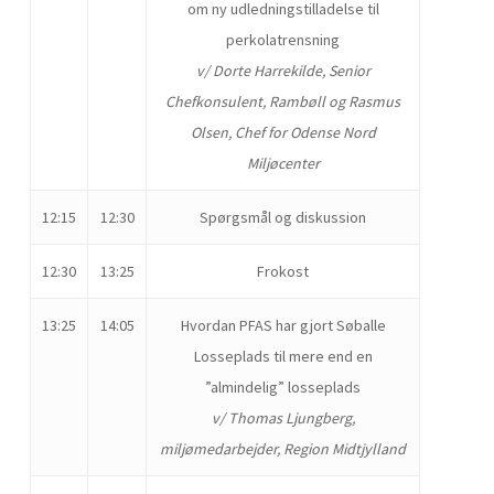
om ny udledningstilladelse til
perkolatrensning
v/ Dorte Harrekilde, Senior
Chefkonsulent, Rambøll og Rasmus
Olsen, Chef for Odense Nord
Miljøcenter
12:15
12:30
Spørgsmål og diskussion
12:30
13:25
Frokost
13:25
14:05
Hvordan PFAS har gjort Søballe
Losseplads til mere end en
”almindelig” losseplads
v/ Thomas Ljungberg,
miljømedarbejder, Region Midtjylland