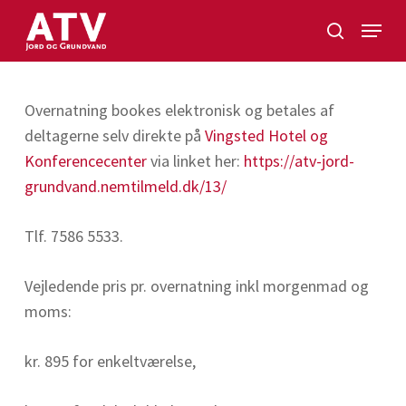
Skip
Menu
to
search
Close
main
Menu
content
Overnatning bookes elektronisk og betales af
deltagerne selv direkte på
Vingsted Hotel og
Konferencecenter
via linket her:
https://atv-jord-
grundvand.nemtilmeld.dk/13/
Tlf. 7586 5533.
Vejledende pris pr. overnatning inkl morgenmad og
moms:
kr. 895 for enkeltværelse,