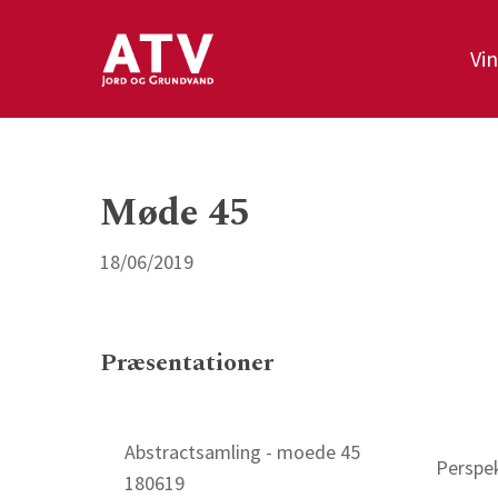
Skip
to
Vi
main
content
Møde 45
18/06/2019
Præsentationer
Abstractsamling - moede 45
Perspek
180619