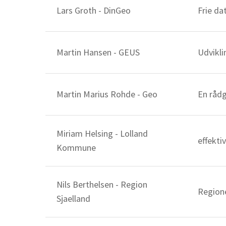
Lars Groth - DinGeo
Frie da
Martin Hansen - GEUS
Udvikli
Martin Marius Rohde - Geo
En rådg
Miriam Helsing - Lolland
effekti
Kommune
Nils Berthelsen - Region
Regione
Sjaelland