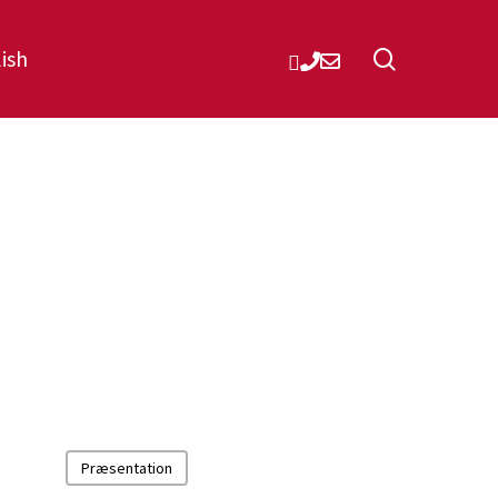
linkedin
phone
email
search
ish
Præsentation