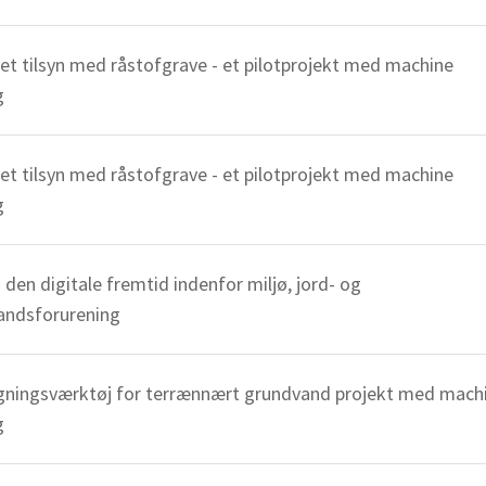
 søgningen
tet tilsyn med råstofgrave - et pilotprojekt med machine
g
tet tilsyn med råstofgrave - et pilotprojekt med machine
g
– den digitale fremtid indenfor miljø, jord- og
andsforurening
gningsværktøj for terrænnært grundvand projekt med mach
g