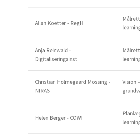
Tryk på enter for at søge eller ESC for at lukke
Målret
Allan Koetter - RegH
learnin
Anja Reinwald -
Målret
Digitaliseringsinst
learnin
Christian Holmegaard Mossing -
Vision 
NIRAS
grundv
Planlæ
Helen Berger - COWI
learnin