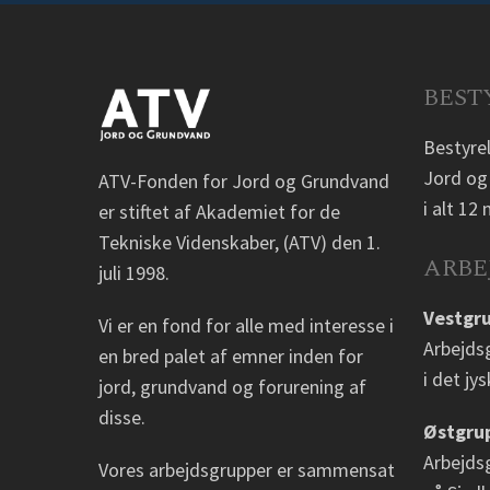
BEST
Bestyre
Jord og
ATV-Fonden for Jord og Grundvand
i alt 1
er stiftet af Akademiet for de
Tekniske Videnskaber, (ATV) den 1.
ARBE
juli 1998.
Vestgr
Vi er en fond for alle med interesse i
Arbejds
en bred palet af emner inden for
i det jy
jord, grundvand og forurening af
disse.
Østgru
Arbejds
Vores arbejdsgrupper er sammensat