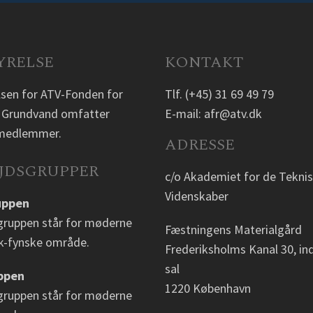
YRELSE
KONTAKT
lsen for ATV-Fonden for
Tlf.
(+45) 31 69 49 79
 Grundvand omfatter
E-mail:
afr@atv.dk
2 medlemmer.
ADRESSE
JDSGRUPPER
c/o Akademiet for de Tekni
Videnskaber
uppen
gruppen står for møderne
Fæstningens Materialgård
sk-fynske område.
Frederiksholms Kanal 30, ind
sal
ppen
1220 København
gruppen står for møderne