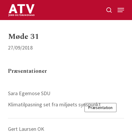
Skip
Menu
to
search
Close
main
Menu
content
Møde 31
27/09/2018
Præsentationer
Sara Egemose SDU
Klimatilpasning set fra miljøets synspunkt
Præsentation
Gert Laursen OK