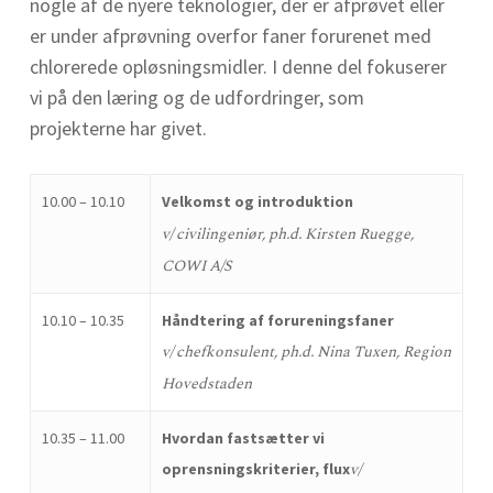
nogle af de nyere teknologier, der er afprøvet eller
er under afprøvning overfor faner forurenet med
chlorerede opløsningsmidler. I denne del fokuserer
vi på den læring og de udfordringer, som
projekterne har givet.
10.00 – 10.10
Velkomst og introduktion
v/ civilingeniør, ph.d. Kirsten Ruegge,
COWI A/S
10.10 – 10.35
Håndtering af forureningsfaner
v/ chefkonsulent, ph.d. Nina Tuxen, Region
Hovedstaden
10.35 – 11.00
Hvordan fastsætter vi
v/
oprensningskriterier, flux