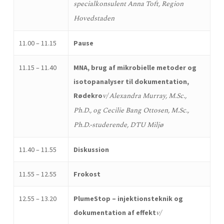
specialkonsulent Anna Toft, Region
Hovedstaden
11.00 – 11.15
Pause
11.15 – 11.40
MNA, brug af mikrobielle metoder og
isotopanalyser til dokumentation,
v/ Alexandra Murray, M.Sc.,
Rødekro
Ph.D., og Cecilie Bang Ottosen, M.Sc.,
Ph.D.-studerende, DTU Miljø
11.40 – 11.55
Diskussion
11.55 – 12.55
Frokost
12.55 – 13.20
PlumeStop – injektionsteknik og
v/
dokumentation af effekt