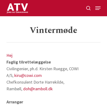
Skip
Menu
to
search
Close
main
Menu
content
Vintermøde
Hej
Faglig tilrettelæggelse
Civilingeniør, ph.d. Kirsten Ruegge, COWI
A/S,
kiru@cowi.com
Chefkonsulent Dorte Harrekilde,
Rambøll,
doh@ramboll.dk
Arrangør