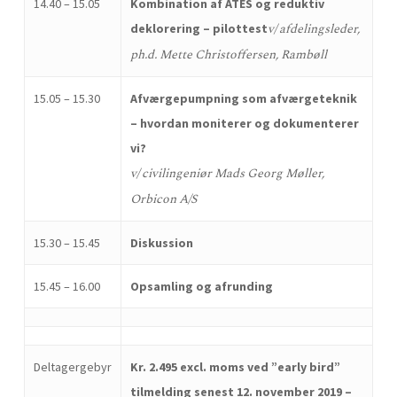
14.40 – 15.05
Kombination af ATES og reduktiv
v/ afdelingsleder,
deklorering – pilottest
ph.d. Mette Christoffersen, Rambøll
15.05 – 15.30
Afværgepumpning som afværgeteknik
– hvordan moniterer og dokumenterer
vi?
v/ civilingeniør Mads Georg Møller,
Orbicon A/S
15.30 – 15.45
Diskussion
15.45 – 16.00
Opsamling og afrunding
Deltagergebyr
Kr. 2.495 excl. moms ved ”early bird”
tilmelding senest 12. november 2019 –