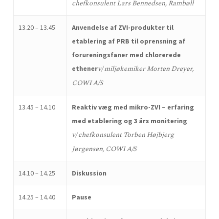
chefkonsulent Lars Bennedsen, Rambøll
13.20 – 13.45
Anvendelse af ZVI-produkter til
etablering af PRB til oprensning af
forureningsfaner med chlorerede
v/ miljøkemiker Morten Dreyer,
ethener
COWI A/S
13.45 – 14.10
Reaktiv væg med mikro-ZVI – erfaring
med etablering og 3 års monitering
v/ chefkonsulent Torben Højbjerg
Jørgensen, COWI A/S
14.10 – 14.25
Diskussion
14.25 – 14.40
Pause