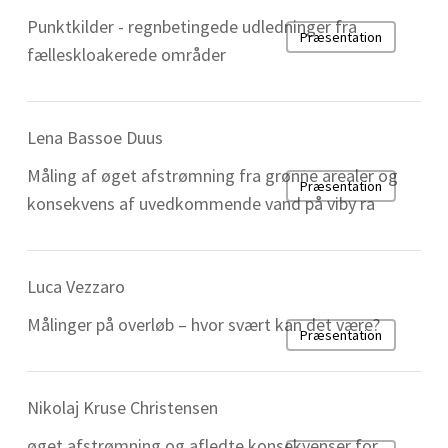
Punktkilder - regnbetingede udledninger fra
Præsentation
fælleskloakerede områder
Lena Bassoe Duus
Måling af øget afstrømning fra grønne arealer og
Præsentation
konsekvens af uvedkommende vand på viby ra
Luca Vezzaro
Målinger på overløb – hvor svært kan det være?
Præsentation
Nikolaj Kruse Christensen
øget afstrømning og afledte konsekvenser for