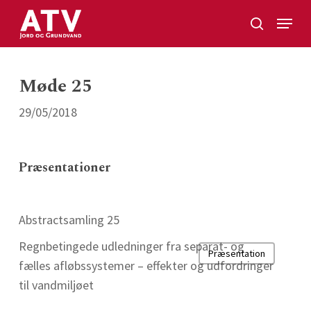
Skip
Menu
to
search
Close
main
Menu
content
Møde 25
29/05/2018
Præsentationer
Abstractsamling 25
Regnbetingede udledninger fra separat- og
Præsentation
fælles afløbssystemer – effekter og udfordringer
til vandmiljøet