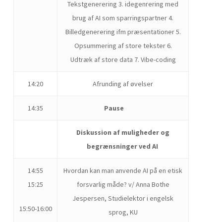
Tekstgenerering 3. idegenrering med
brug af AI som sparringspartner 4.
Billedgenerering ifm præsentationer 5.
Opsummering af store tekster 6.
Udtræk af store data 7. Vibe-coding
14:20
Afrunding af øvelser
14:35
Pause
Diskussion af muligheder og
begrænsninger ved AI
14:55
Hvordan kan man anvende AI på en etisk
15:25
forsvarlig måde? v/ Anna Bothe
Jespersen, Studielektor i engelsk
15:50-16:00
sprog, KU