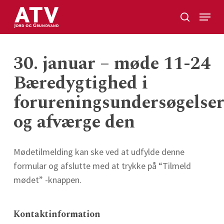
Skip
Menu
to
search
Close
main
Menu
content
30. januar – møde 11-24
Bæredygtighed i
forureningsundersøgelse
og afværge den
Mødetilmelding kan ske ved at udfylde denne
formular og afslutte med at trykke på “Tilmeld
mødet” -knappen.
Kontaktinformation
Website